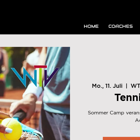
HOME
COACHES
Mo., 11. Juli
  |  
WTV
Tenn
Sommer Camp veranst
A